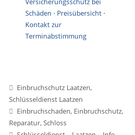
Versicherungsschutz bei
Schäden
·
Preisübersicht
·
Kontakt zur
Terminabstimmung
Kategorien
Einbruchschutz Laatzen
,
Schlüsseldienst Laatzen
Schlagwörter
Einbruchschaden
,
Einbruchschutz
,
Reparatur
,
Schloss
Schlüsseldienst – Laatzen – Info